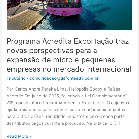
expansão
de
micro
e
pequenas
empresas
Programa Acredita Exportação traz
no
novas perspectivas para a
mercado
expansão de micro e pequenas
internacional
empresas no mercado internacional
Tributário
/
comunicacao@dafonteadv.com.br
Por Carlos André Pereira Lima, Heliópolis Godoy e Raíssa
Andrade Em julho de 2025, foi criada a Lei Complementar nº
216, que institui o Programa Acredita Exportação. O objetivo é
ajudar micro e pequenas empresas a vender seus produtos
para outros países, reduzindo impostos e devolvendo parte
dos tributos pagos durante a produção. Na prática, o […]
Read More »