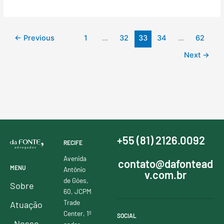
←
Previous
1
…
32
33
34
…
62
Next
→
+55 (81) 2126.0092
RECIFE
Avenida
contato@dafontead
MENU
Antônio
v.com.br
de Góes,
Sobre
60, JCPM
Trade
Atuação
Center, 1º
SOCIAL
Nosso