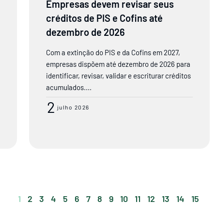
Empresas devem revisar seus
créditos de PIS e Cofins até
dezembro de 2026
Com a extinção do PIS e da Cofins em 2027,
empresas dispõem até dezembro de 2026 para
identificar, revisar, validar e escriturar créditos
acumulados....
2
julho 2026
1
2
3
4
5
6
7
8
9
10
11
12
13
14
15