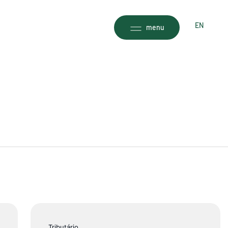
EN
menu
Página
Página
Página
Página
Página
Página
Página
Página
Página
Página
Página
Página
Página
Página
Página
Tributário