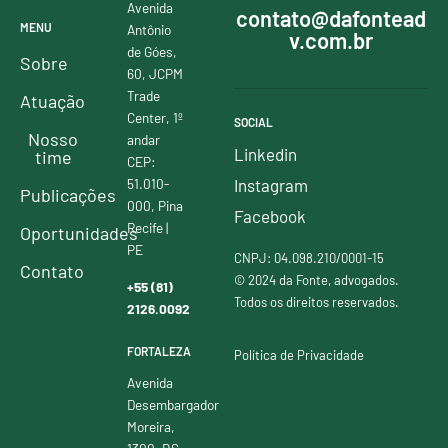
Avenida
contato@dafontead
MENU
Antônio
v.com.br
de Góes,
Sobre
60, JCPM
Trade
Atuação
Center, 1º
SOCIAL
Nosso
andar
Linkedin
time
CEP:
51.010-
Instagram
Publicações
000, Pina
Facebook
Recife |
Oportunidades
PE
CNPJ: 04.098.210/0001-15
Contato
© 2024 da Fonte, advogados.
+55 (81)
Todos os direitos reservados.
2126.0092
FORTALEZA
Política de Privacidade
Avenida
Desembargador
Moreira,