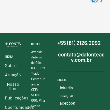
Next
→
+55 (81) 2126.0092
RECIFE
Avenida
contato@dafontead
MENU
Antônio
v.com.br
de Góes,
Sobre
60, JCPM
Trade
Atuação
Center, 1º
SOCIAL
Nosso
andar
Linkedin
time
CEP:
51.010-
Instagram
Publicações
000, Pina
Facebook
Recife |
Oportunidades