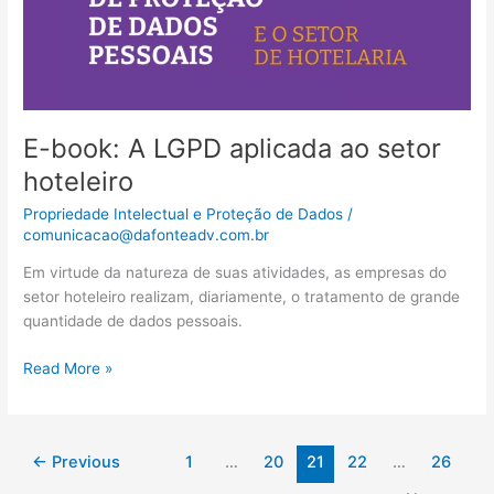
setor
hoteleiro
E-book: A LGPD aplicada ao setor
hoteleiro
Propriedade Intelectual e Proteção de Dados
/
comunicacao@dafonteadv.com.br
Em virtude da natureza de suas atividades, as empresas do
setor hoteleiro realizam, diariamente, o tratamento de grande
quantidade de dados pessoais.
Read More »
←
Previous
1
…
20
21
22
…
26