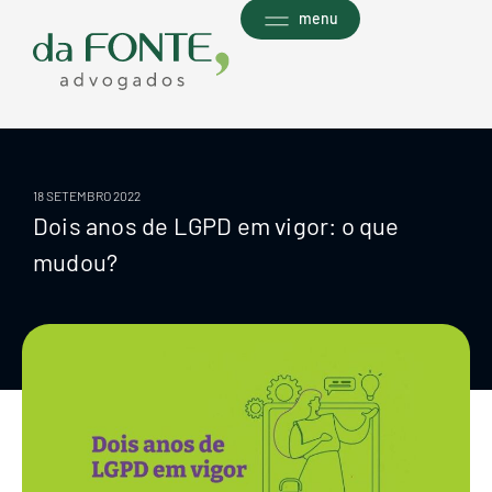
Ir
menu
para
o
conteúdo
18 SETEMBRO 2022
Dois anos de LGPD em vigor: o que
mudou?