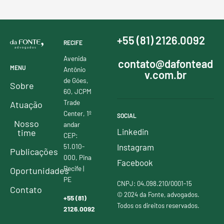
+55 (81) 2126.0092
RECIFE
Avenida
contato@dafontead
MENU
Antônio
v.com.br
de Góes,
Sobre
60, JCPM
Trade
Atuação
Center, 1º
SOCIAL
Nosso
andar
Linkedin
time
CEP:
51.010-
Instagram
Publicações
000, Pina
Facebook
Recife |
Oportunidades
PE
CNPJ: 04.098.210/0001-15
Contato
© 2024 da Fonte, advogados.
+55 (81)
Todos os direitos reservados.
2126.0092