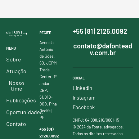
+55 (81) 2126.0092
RECIFE
Avenida
contato@dafontead
MENU
Antônio
v.com.br
de Góes,
Sobre
60, JCPM
Trade
Atuação
Center, 1º
SOCIAL
Nosso
andar
Linkedin
time
CEP:
51.010-
Instagram
Publicações
000, Pina
Facebook
Recife |
Oportunidades
PE
CNPJ: 04.098.210/0001-15
Contato
© 2024 da Fonte, advogados.
+55 (81)
Todos os direitos reservados.
2126.0092