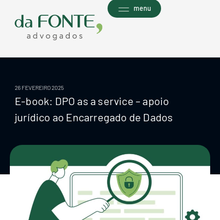
Ir
menu
para
o
conteúdo
26 FEVEREIRO 2025
E-book: DPO as a service – apoio
jurídico ao Encarregado de Dados