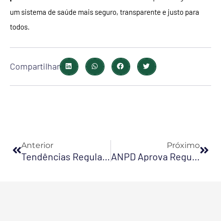
um sistema de saúde mais seguro, transparente e justo para
todos.
Compartilhar
Anterior
Pró
Anterior
Próximo
Tendências Regulatórias Da Proteção E Dados Pessoais: Temas E Setores No Radar Da ANPD Em 2025
ANPD Aprova Regulamento Sobre Comunicação De Incidente De Segurança