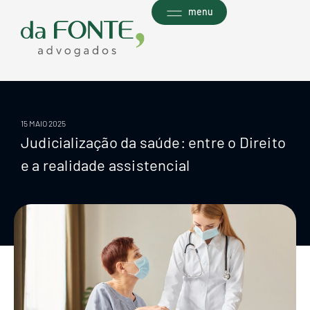
Ir
menu
para
o
conteúdo
15 MAIO 2025
Judicialização da saúde: entre o Direito
e a realidade assistencial