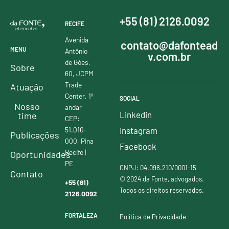
+55 (81) 2126.0092
RECIFE
Avenida
contato@dafontead
MENU
Antônio
v.com.br
de Góes,
Sobre
60, JCPM
Trade
Atuação
Center, 1º
SOCIAL
Nosso
andar
Linkedin
time
CEP:
51.010-
Instagram
Publicações
000, Pina
Facebook
Recife |
Oportunidades
PE
CNPJ: 04.098.210/0001-15
Contato
© 2024 da Fonte, advogados.
+55 (81)
Todos os direitos reservados.
2126.0092
FORTALEZA
Política de Privacidade