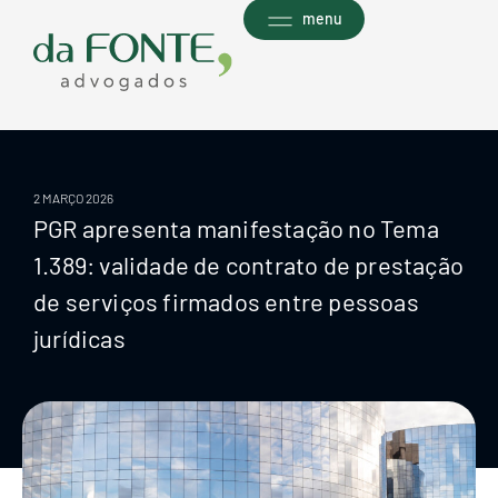
Ir
menu
para
o
conteúdo
2 MARÇO 2026
PGR apresenta manifestação no Tema
1.389: validade de contrato de prestação
de serviços firmados entre pessoas
jurídicas