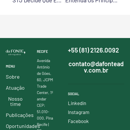
STJ Decide Que Empresas Com Frota Própria Podem Recuperar ICMS Sobre Combustíveis E Peças
Entenda Os Principais Pontos Da Agenda Regulatória E Do Mapa De Temas Prioritários Da ANPD
+55 (81) 2126.0092
RECIFE
Avenida
contato@dafontead
MENU
Antônio
v.com.br
de Góes,
Sobre
60, JCPM
Trade
Atuação
Center, 1º
SOCIAL
Nosso
andar
Linkedin
time
CEP:
51.010-
Instagram
Publicações
000, Pina
Facebook
Recife |
Oportunidades