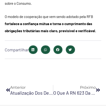
sobre o Consumo.
O modelo de cooperação que vem sendo adotado pela RFB
fortalece a confiança mútua e torna o cumprimento das
obrigações tributárias mais claro, previsível e verificável.
Compartilhar
Anterior
Pró
Anterior
Próximo
Atualização Dos Depósitos Judiciais Pelo IPCA Penaliza Os Contribuintes
O Que A RN 623 Da ANS Vai Exigir Da Saúde Suplementar