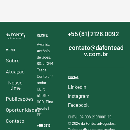
+55 (81) 2126.0092
RECIFE
Avenida
contato@dafontead
MENU
Antônio
v.com.br
de Góes,
Sobre
60, JCPM
Trade
Atuação
Center, 1º
SOCIAL
Nosso
andar
Linkedin
time
CEP:
51.010-
Instagram
Publicações
000, Pina
Facebook
Recife |
Oportunidades
PE
CNPJ: 04.098.210/0001-15
Contato
© 2024 da Fonte, advogados.
+55 (81)
Todos os direitos reservados.