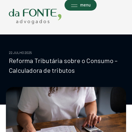
Ir
menu
para
o
conteúdo
22 JULHO 2025
Reforma Tributária sobre o Consumo –
Calculadora de tributos