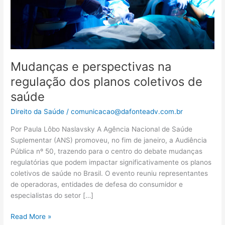
de
saúde
Mudanças e perspectivas na
regulação dos planos coletivos de
saúde
Direito da Saúde
/
comunicacao@dafonteadv.com.br
Por Paula Lôbo Naslavsky A Agência Nacional de Saúde
Suplementar (ANS) promoveu, no fim de janeiro, a Audiência
Pública nº 50, trazendo para o centro do debate mudanças
regulatórias que podem impactar significativamente os planos
coletivos de saúde no Brasil. O evento reuniu representantes
de operadoras, entidades de defesa do consumidor e
especialistas do setor […]
Read More »