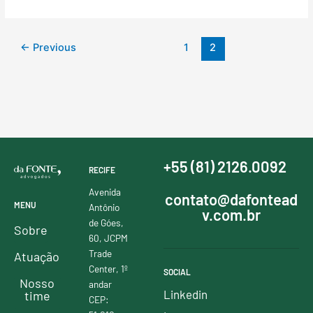
←
Previous
1
2
+55 (81) 2126.0092
RECIFE
Avenida
contato@dafontead
MENU
Antônio
v.com.br
de Góes,
Sobre
60, JCPM
Trade
Atuação
Center, 1º
SOCIAL
Nosso
andar
Linkedin
time
CEP: