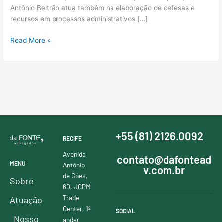
Antônio Beltrão atua também na elaboração de defesas e
recursos em processos administrativos […]
Read More »
+55 (81) 2126.0092
RECIFE
Avenida
contato@dafontead
MENU
Antônio
v.com.br
de Góes,
Sobre
60, JCPM
Trade
Atuação
Center, 1º
SOCIAL
Nosso
andar