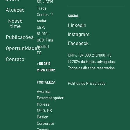
60, JCPM
Trade
Atuação
Center, 1º
SOCIAL
Nosso
andar
Linkedin
time
CEP:
51.010-
Instagram
Publicações
000, Pina
Facebook
Recife |
Oportunidades
PE
CNPJ: 04.098.210/0001-15
Contato
© 2024 da Fonte, advogados.
+55 (81)
Todos os direitos reservados.
2126.0092
FORTALEZA
Política de Privacidade
Avenida
Desembargador
Moreira,
1300, BS
Design
Corporate
Towers,