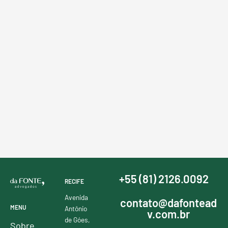
+55 (81) 2126.0092
RECIFE
Avenida
contato@dafontead
MENU
Antônio
v.com.br
de Góes,
Sobre