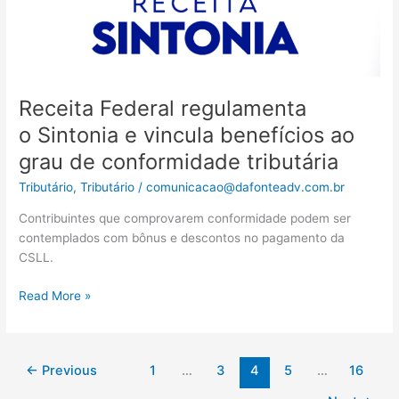
de
conformidade
tributária
Receita Federal regulamenta
o Sintonia e vincula benefícios ao
grau de conformidade tributária
Tributário
,
Tributário
/
comunicacao@dafonteadv.com.br
Contribuintes que comprovarem conformidade podem ser
contemplados com bônus e descontos no pagamento da
CSLL.
Read More »
←
Previous
1
…
3
4
5
…
16