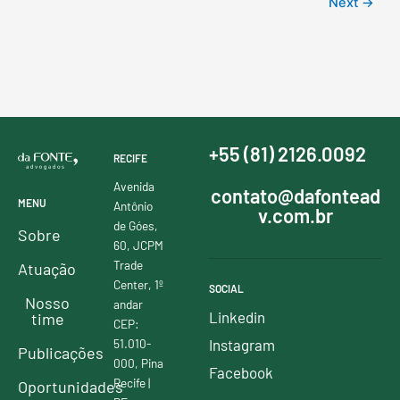
Next
→
+55 (81) 2126.0092
RECIFE
Avenida
contato@dafontead
MENU
Antônio
v.com.br
de Góes,
Sobre
60, JCPM
Trade
Atuação
Center, 1º
SOCIAL
Nosso
andar
Linkedin
time
CEP:
51.010-
Instagram
Publicações
000, Pina
Facebook
Recife |
Oportunidades