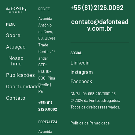
+55 (81) 2126.0092
RECIFE
Avenida
contato@dafontead
MENU
Antônio
v.com.br
de Góes,
Sobre
60, JCPM
Trade
Atuação
Center, 1º
SOCIAL
Nosso
andar
Linkedin
time
CEP:
51.010-
Instagram
Publicações
000, Pina
Facebook
Recife |
Oportunidades
PE
CNPJ: 04.098.210/0001-15
Contato
© 2024 da Fonte, advogados.
+55 (81)
Todos os direitos reservados.
2126.0092
FORTALEZA
Política de Privacidade
Avenida