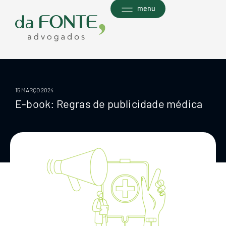
Ir
menu
para
o
conteúdo
15 MARÇO 2024
E-book: Regras de publicidade médica