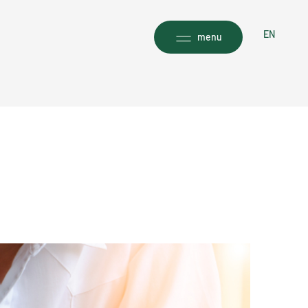
EN
menu