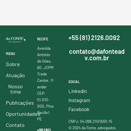
+55 (81) 2126.0092
RECIFE
Avenida
contato@dafontead
MENU
Antônio
v.com.br
de Góes,
Sobre
60, JCPM
Trade
Atuação
Center, 1º
SOCIAL
Nosso
andar
Linkedin
time
CEP:
51.010-
Instagram
Publicações
000, Pina
Facebook
Recife |
Oportunidades
PE
CNPJ: 04.098.210/0001-15
Contato
© 2024 da Fonte, advogados.
+55 (81)