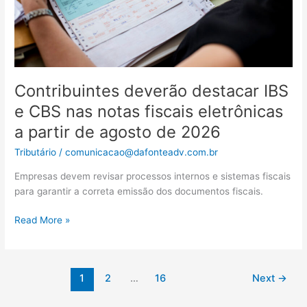
fiscais
eletrônicas
a
partir
de
agosto
Contribuintes deverão destacar IBS
de
e CBS nas notas fiscais eletrônicas
2026
a partir de agosto de 2026
Tributário
/
comunicacao@dafonteadv.com.br
Empresas devem revisar processos internos e sistemas fiscais
para garantir a correta emissão dos documentos fiscais.
Read More »
1
2
…
16
Next
→