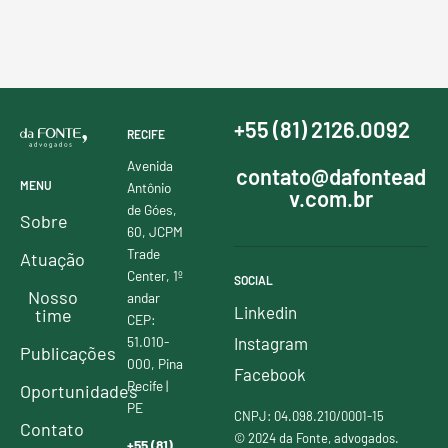
+55 (81) 2126.0092
RECIFE
Avenida
contato@dafontead
MENU
Antônio
v.com.br
de Góes,
Sobre
60, JCPM
Trade
Atuação
Center, 1º
SOCIAL
Nosso
andar
Linkedin
time
CEP:
51.010-
Instagram
Publicações
000, Pina
Facebook
Recife |
Oportunidades
PE
CNPJ: 04.098.210/0001-15
Contato
© 2024 da Fonte, advogados.
+55 (81)