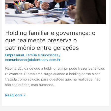
o
patrimônio
entre
gerações
Holding familiar e governança: o
que realmente preserva o
patrimônio entre gerações
Empresarial
,
Família e Sucessões
/
comunicacao@dafonteadv.com.br
Não há dúvida de que a holding familiar pode trazer benefícios
relevantes. O problema surge quando a holding passa a ser
tratada como solução para questões que, na realidade, não
são societárias, mas humanas.
Read More »