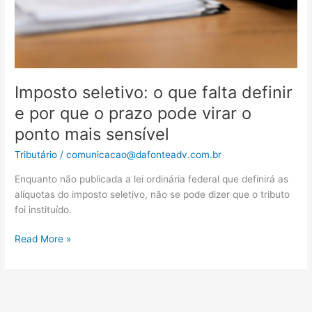
que
o
prazo
pode
virar
o
Imposto seletivo: o que falta definir
ponto
e por que o prazo pode virar o
mais
ponto mais sensível
sensível
Tributário
/
comunicacao@dafonteadv.com.br
Enquanto não publicada a lei ordinária federal que definirá as
alíquotas do imposto seletivo, não se pode dizer que o tributo
foi instituído.
Read More »