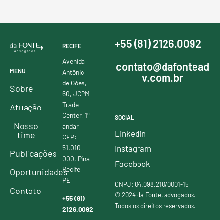
+55 (81) 2126.0092
RECIFE
Avenida
contato@dafontead
MENU
Antônio
v.com.br
de Góes,
Sobre
60, JCPM
Trade
Atuação
Center, 1º
SOCIAL
Nosso
andar
Linkedin
time
CEP:
51.010-
Instagram
Publicações
000, Pina
Facebook
Recife |
Oportunidades
PE
CNPJ: 04.098.210/0001-15
Contato
© 2024 da Fonte, advogados.
+55 (81)
Todos os direitos reservados.
2126.0092