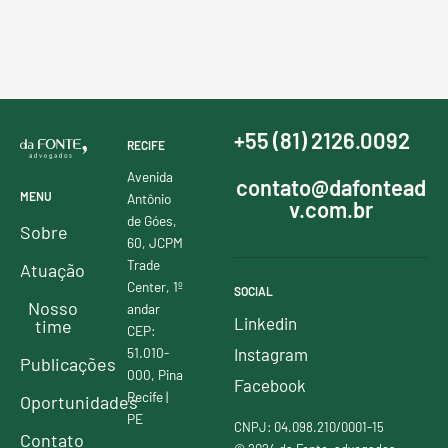
+55 (81) 2126.0092
RECIFE
Avenida
contato@dafontead
MENU
Antônio
v.com.br
de Góes,
Sobre
60, JCPM
Trade
Atuação
Center, 1º
SOCIAL
Nosso
andar
Linkedin
time
CEP:
51.010-
Instagram
Publicações
000, Pina
Facebook
Recife |
Oportunidades
PE
CNPJ: 04.098.210/0001-15
Contato