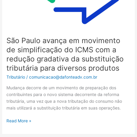
ICMS
com
a
redução
gradativa
da
São Paulo avança em movimento
substituição
de simplificação do ICMS com a
tributária
redução gradativa da substituição
para
diversos
tributária para diversos produtos
produtos
Tributário
/
comunicacao@dafonteadv.com.br
Mudança decorre de um movimento de preparação dos
contribuintes para o novo sistema decorrente da reforma
tributária, uma vez que a nova tributação do consumo não
mais utilizará a substituição tributária em suas operações.
Read More »