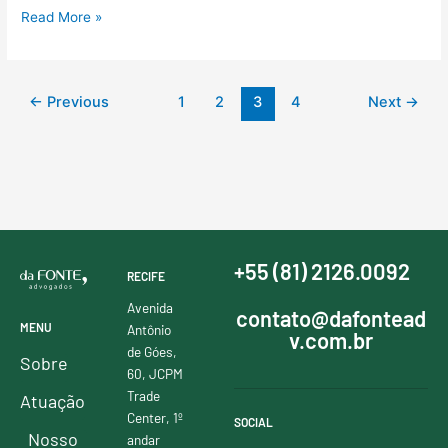
Read More »
←
Previous
1
2
3
4
Next
→
+55 (81) 2126.0092
RECIFE
Avenida
contato@dafontead
MENU
Antônio
v.com.br
de Góes,
Sobre
60, JCPM
Trade
Atuação
Center, 1º
SOCIAL
Nosso
andar