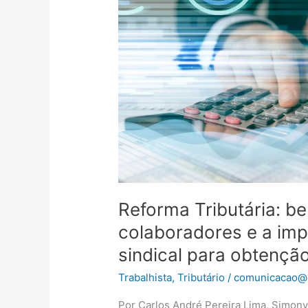
a
colaboradores
e
a
importância
da
negociação
sindical
para
obtenção
de
créditos
Reforma Tributária: b
de
IBS
colaboradores e a im
e
sindical para obtençã
CBS
Trabalhista
,
Tributário
/
comunicacao@d
Por Carlos André Pereira Lima, Simony