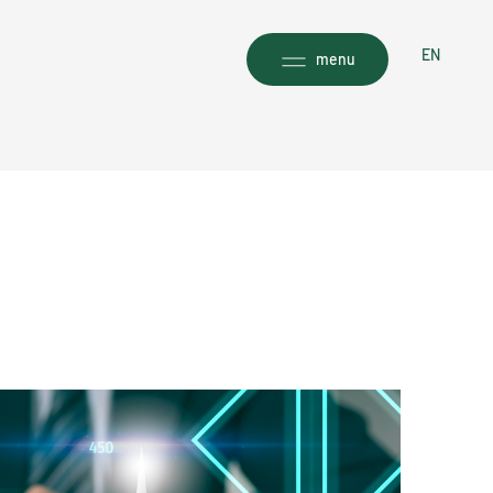
EN
menu