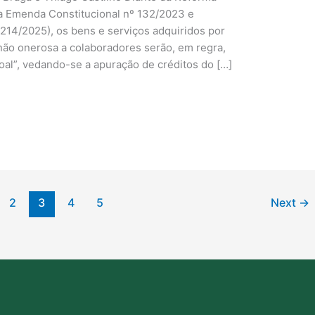
a Emenda Constitucional nº 132/2023 e
 214/2025), os bens e serviços adquiridos por
 não onerosa a colaboradores serão, em regra,
al”, vedando-se a apuração de créditos do […]
2
3
4
5
Next
→