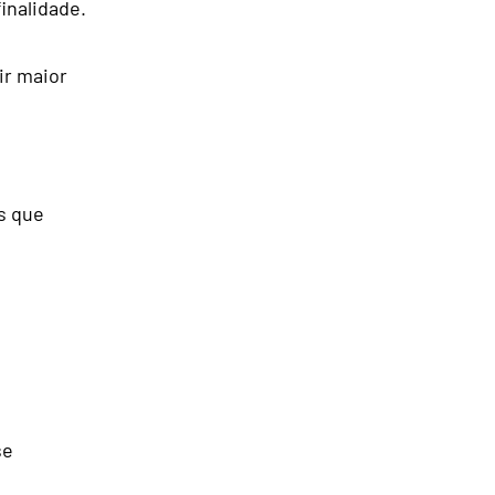
inalidade.
ir maior
as que
se