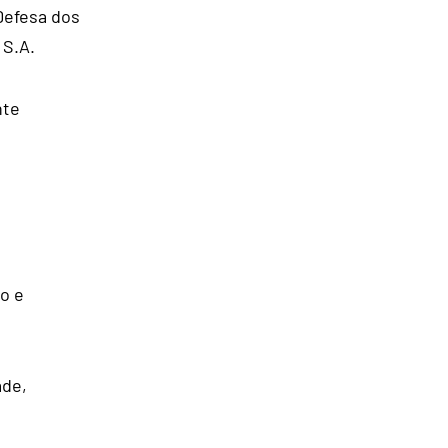
Defesa dos
 S.A.
nte
o e
ade,