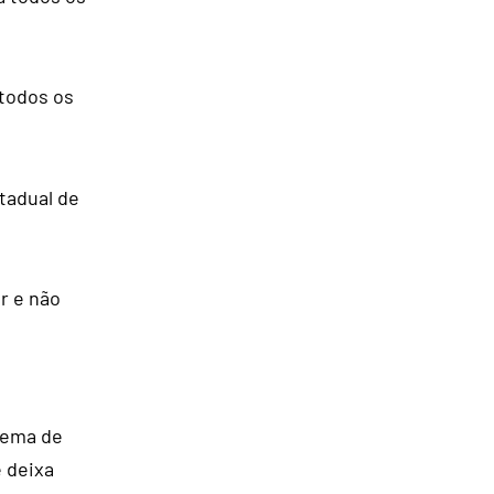
 todos os
tadual de
r e não
tema de
e deixa