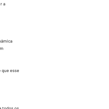
r a
inâmica
om
e que esse
a todos os