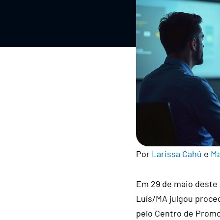
Por
Larissa Cahú
e
Ma
Em 29 de maio deste 
Luís/MA julgou proced
pelo Centro de Promo