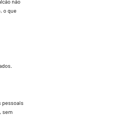
alcão não
, o que
ados.
s pessoais
e, sem