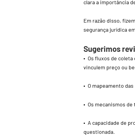
clara a importância d
Em razão disso, fize
segurança jurídica e
Sugerimos revi
• Os fluxos de coleta
vinculem preço ou be
• O mapeamento das b
• Os mecanismos de tr
• A capacidade de pr
questionada.