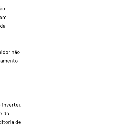
ção
 em
 da
midor não
atamento
e inverteu
de do
itoria de