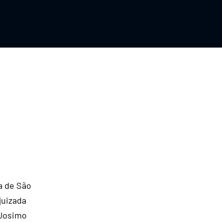
a de São
juizada
 Josimo