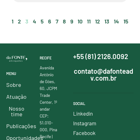
1
2
3
4
5
6
7
8
9
10
11
12
13
14
15
+55 (81) 2126.0092
RECIFE
Avenida
contato@dafontead
MENU
Antônio
v.com.br
de Góes,
Sobre
60, JCPM
Trade
Atuação
Center, 1º
SOCIAL
Nosso
andar
Linkedin
time
CEP:
51.010-
Instagram
Publicações
000, Pina
Facebook
Recife |
Oportunidades