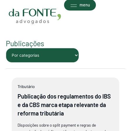
Ir
menu
para
o
conteúdo
Publicações
Página
Página
Página
Página
Página
Página
Página
Página
Página
Página
Página
Página
Página
Página
Página
Tributário
Publicação dos regulamentos do IBS
e da CBS marca etapa relevante da
reforma tributária
Disposições sobre o split payment e regras de